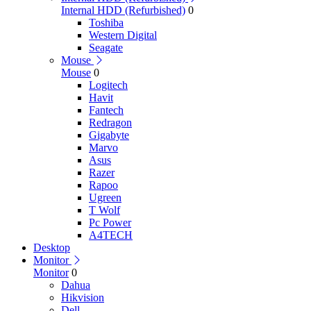
Internal HDD (Refurbished)
0
Toshiba
Western Digital
Seagate
Mouse
Mouse
0
Logitech
Havit
Fantech
Redragon
Gigabyte
Marvo
Asus
Razer
Rapoo
Ugreen
T Wolf
Pc Power
A4TECH
Desktop
Monitor
Monitor
0
Dahua
Hikvision
Dell