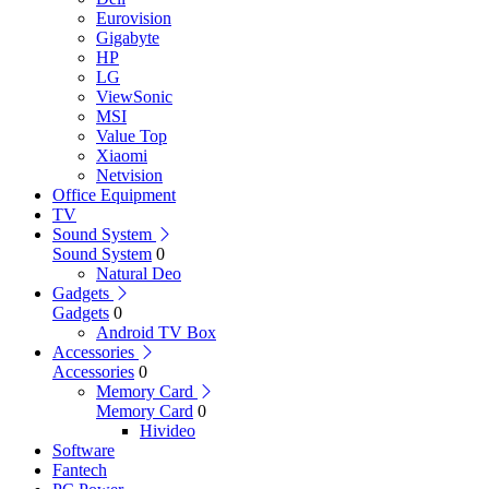
Eurovision
Gigabyte
HP
LG
ViewSonic
MSI
Value Top
Xiaomi
Netvision
Office Equipment
TV
Sound System
Sound System
0
Natural Deo
Gadgets
Gadgets
0
Android TV Box
Accessories
Accessories
0
Memory Card
Memory Card
0
Hivideo
Software
Fantech