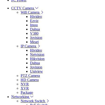
PC Power
CCTV Camera
Wifi Camera
Hivideo
Ezviz
Imou
Dahua
V380
Jovision
Meari
IP Camera
Hivideo
Netvision
Hikvision
Dahua
Jovision
Uniview
PTZ Camera
HD Camera
NVR
XVR
Package
Networking
Network Switch