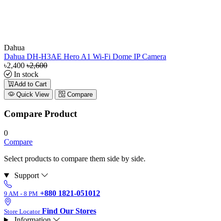
Dahua
Dahua DH-H3AE Hero A1 Wi-Fi Dome IP Camera
৳2,400
৳2,600
In stock
Add to Cart
Quick View
Compare
Compare Product
0
Compare
Select products to compare them side by side.
Support
+880 1821-051012
9 AM - 8 PM
Find Our Stores
Store Locator
Information