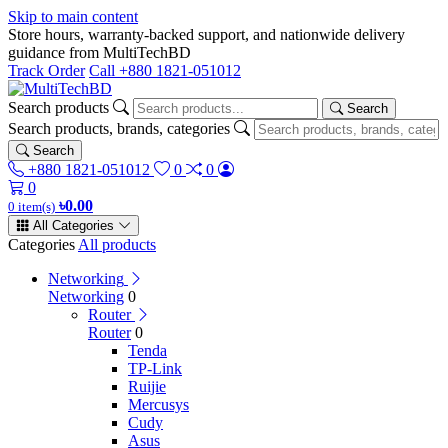
Skip to main content
Store hours, warranty-backed support, and nationwide delivery
guidance from MultiTechBD
Track Order
Call +880 1821-051012
Search products
Search
Search products, brands, categories
Search
+880 1821-051012
0
0
0
৳0.00
0 item(s)
All Categories
Categories
All products
Networking
Networking
0
Router
Router
0
Tenda
TP-Link
Ruijie
Mercusys
Cudy
Asus