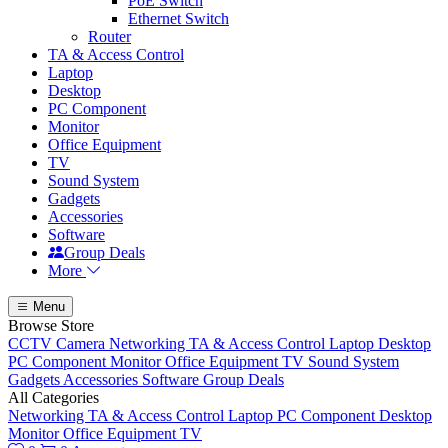
PoE Switch
Ethernet Switch
Router
TA & Access Control
Laptop
Desktop
PC Component
Monitor
Office Equipment
TV
Sound System
Gadgets
Accessories
Software
Group Deals
More
Menu
Browse Store
CCTV Camera
Networking
TA & Access Control
Laptop
Desktop
PC Component
Monitor
Office Equipment
TV
Sound System
Gadgets
Accessories
Software
Group Deals
All Categories
Networking
TA & Access Control
Laptop
PC Component
Desktop
Monitor
Office Equipment
TV