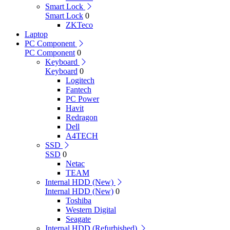
Smart Lock
Smart Lock
0
ZKTeco
Laptop
PC Component
PC Component
0
Keyboard
Keyboard
0
Logitech
Fantech
PC Power
Havit
Redragon
Dell
A4TECH
SSD
SSD
0
Netac
TEAM
Internal HDD (New)
Internal HDD (New)
0
Toshiba
Western Digital
Seagate
Internal HDD (Refurbished)