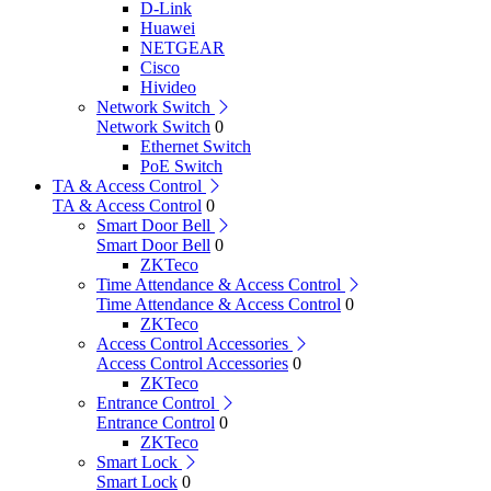
D-Link
Huawei
NETGEAR
Cisco
Hivideo
Network Switch
Network Switch
0
Ethernet Switch
PoE Switch
TA & Access Control
TA & Access Control
0
Smart Door Bell
Smart Door Bell
0
ZKTeco
Time Attendance & Access Control
Time Attendance & Access Control
0
ZKTeco
Access Control Accessories
Access Control Accessories
0
ZKTeco
Entrance Control
Entrance Control
0
ZKTeco
Smart Lock
Smart Lock
0