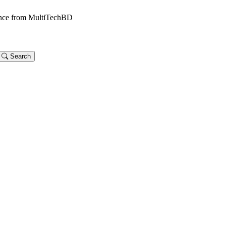
dance from MultiTechBD
Search