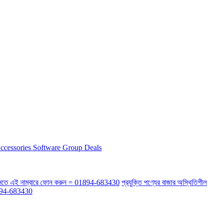
ccessories
Software
Group Deals
র্কে জানতে এই নাম্বারে ফোন করুন = 01894-683430
প্রযুক্তি পণ্যের বাজার অস্থিতিশীল
 01894-683430