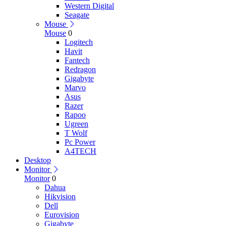
Western Digital
Seagate
Mouse
Mouse
0
Logitech
Havit
Fantech
Redragon
Gigabyte
Marvo
Asus
Razer
Rapoo
Ugreen
T Wolf
Pc Power
A4TECH
Desktop
Monitor
Monitor
0
Dahua
Hikvision
Dell
Eurovision
Gigabyte