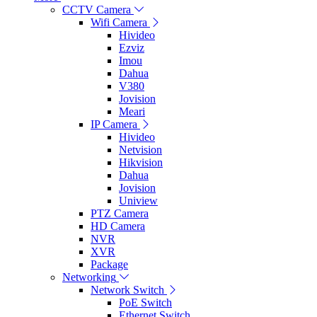
CCTV Camera
Wifi Camera
Hivideo
Ezviz
Imou
Dahua
V380
Jovision
Meari
IP Camera
Hivideo
Netvision
Hikvision
Dahua
Jovision
Uniview
PTZ Camera
HD Camera
NVR
XVR
Package
Networking
Network Switch
PoE Switch
Ethernet Switch