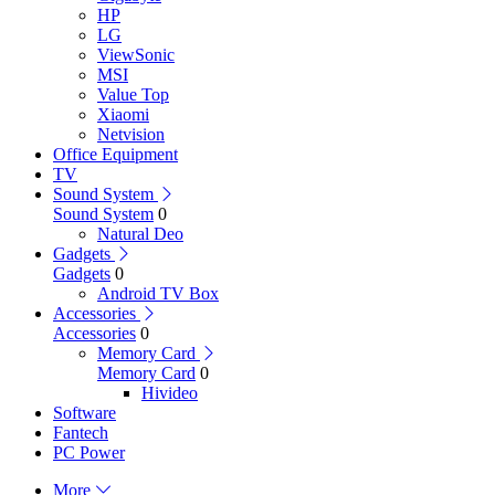
HP
LG
ViewSonic
MSI
Value Top
Xiaomi
Netvision
Office Equipment
TV
Sound System
Sound System
0
Natural Deo
Gadgets
Gadgets
0
Android TV Box
Accessories
Accessories
0
Memory Card
Memory Card
0
Hivideo
Software
Fantech
PC Power
More