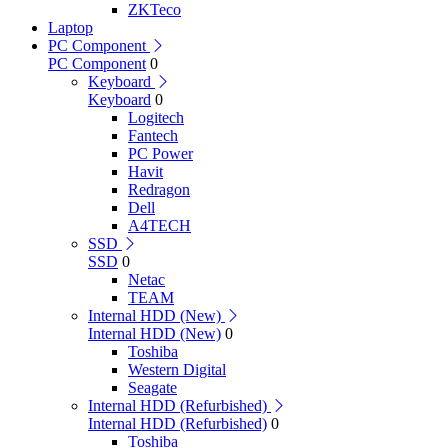
ZKTeco
Laptop
PC Component
PC Component
0
Keyboard
Keyboard
0
Logitech
Fantech
PC Power
Havit
Redragon
Dell
A4TECH
SSD
SSD
0
Netac
TEAM
Internal HDD (New)
Internal HDD (New)
0
Toshiba
Western Digital
Seagate
Internal HDD (Refurbished)
Internal HDD (Refurbished)
0
Toshiba