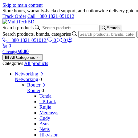
Skip to main content
Store hours, warranty-backed support, and nationwide delivery gui
Track Order
Call +880 1821-051012
Search products
Search
Search products, brands, categories
+880 1821-051012
0
0
0
৳0.00
0 item(s)
All Categories
Categories
All products
Networking
Networking
0
Router
Router
0
Tenda
TP-Link
Ruijie
Mercusys
Cudy
Asus
Netis
Hikvision