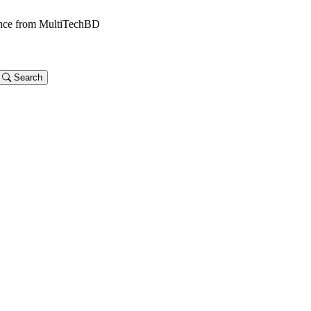
dance from MultiTechBD
Search