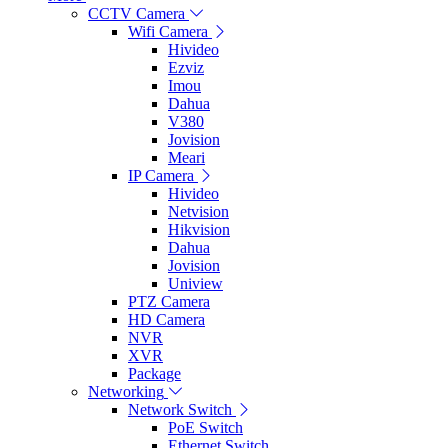
CCTV Camera
Wifi Camera
Hivideo
Ezviz
Imou
Dahua
V380
Jovision
Meari
IP Camera
Hivideo
Netvision
Hikvision
Dahua
Jovision
Uniview
PTZ Camera
HD Camera
NVR
XVR
Package
Networking
Network Switch
PoE Switch
Ethernet Switch