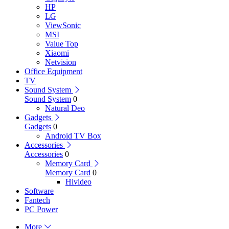
HP
LG
ViewSonic
MSI
Value Top
Xiaomi
Netvision
Office Equipment
TV
Sound System
Sound System
0
Natural Deo
Gadgets
Gadgets
0
Android TV Box
Accessories
Accessories
0
Memory Card
Memory Card
0
Hivideo
Software
Fantech
PC Power
More