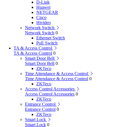
D-Link
Huawei
NETGEAR
Cisco
Hivideo
Network Switch
Network Switch
0
Ethernet Switch
PoE Switch
TA & Access Control
TA & Access Control
0
Smart Door Bell
Smart Door Bell
0
ZKTeco
Time Attendance & Access Control
Time Attendance & Access Control
0
ZKTeco
Access Control Accessories
Access Control Accessories
0
ZKTeco
Entrance Control
Entrance Control
0
ZKTeco
Smart Lock
Smart Lock
0