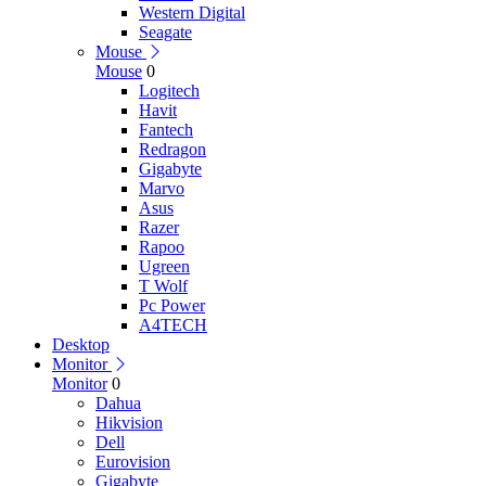
Western Digital
Seagate
Mouse
Mouse
0
Logitech
Havit
Fantech
Redragon
Gigabyte
Marvo
Asus
Razer
Rapoo
Ugreen
T Wolf
Pc Power
A4TECH
Desktop
Monitor
Monitor
0
Dahua
Hikvision
Dell
Eurovision
Gigabyte