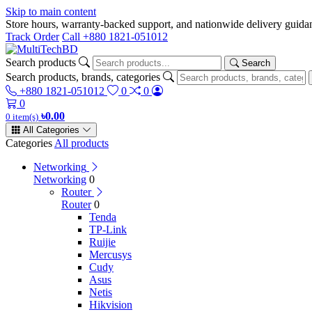
Skip to main content
Store hours, warranty-backed support, and nationwide delivery gui
Track Order
Call +880 1821-051012
Search products
Search
Search products, brands, categories
+880 1821-051012
0
0
0
৳0.00
0 item(s)
All Categories
Categories
All products
Networking
Networking
0
Router
Router
0
Tenda
TP-Link
Ruijie
Mercusys
Cudy
Asus
Netis
Hikvision