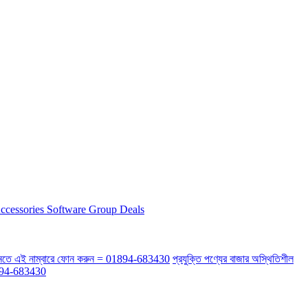
ccessories
Software
Group Deals
র্কে জানতে এই নাম্বারে ফোন করুন = 01894-683430
প্রযুক্তি পণ্যের বাজার অস্থিতিশীল
 01894-683430