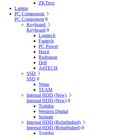
ZKTeco
Laptop
PC Component
PC Component
0
Keyboard
Keyboard
0
Logitech
Fantech
PC Power
Havit
Redragon
Dell
A4TECH
SSD
SSD
0
Netac
TEAM
Internal HDD (New)
Internal HDD (New)
0
Toshiba
Western Digital
Seagate
Internal HDD (Refurbished)
Internal HDD (Refurbished)
0
Toshiba