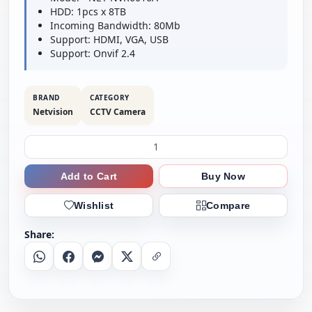
HDD: 1pcs x 8TB
Incoming Bandwidth: 80Mb
Support: HDMI, VGA, USB
Support: Onvif 2.4
BRAND
CATEGORY
Netvision
CCTV Camera
Add to Cart
Buy Now
Wishlist
Compare
Share:
Whatsapp
Facebook
Messenger
X
Copy Link