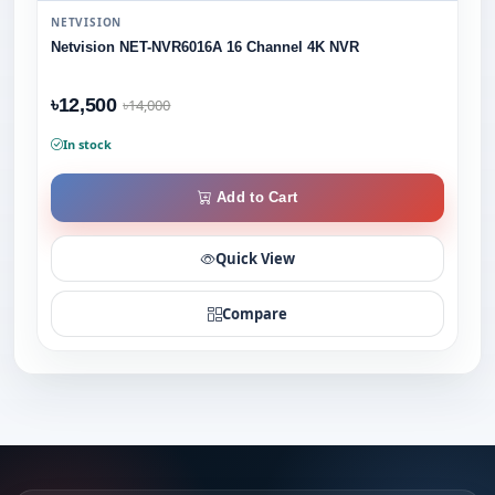
NETVISION
Netvision NET-NVR6016A 16 Channel 4K NVR
৳12,500
৳14,000
In stock
Add to Cart
Quick View
Compare