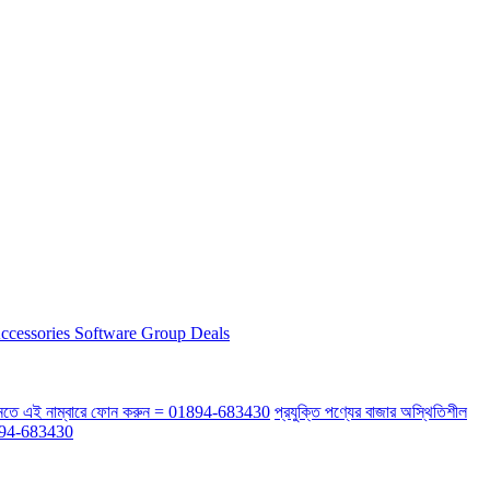
ccessories
Software
Group Deals
র্কে জানতে এই নাম্বারে ফোন করুন = 01894-683430
প্রযুক্তি পণ্যের বাজার অস্থিতিশীল
 01894-683430