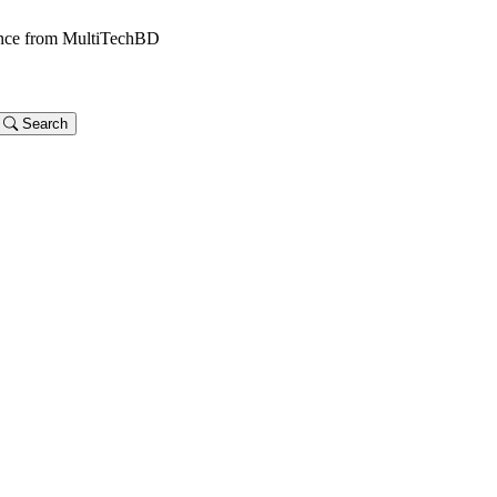
dance from MultiTechBD
Search