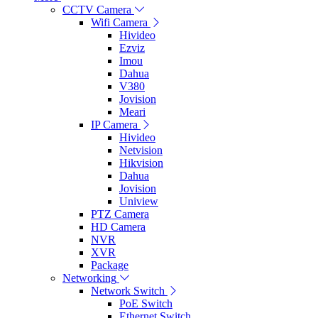
CCTV Camera
Wifi Camera
Hivideo
Ezviz
Imou
Dahua
V380
Jovision
Meari
IP Camera
Hivideo
Netvision
Hikvision
Dahua
Jovision
Uniview
PTZ Camera
HD Camera
NVR
XVR
Package
Networking
Network Switch
PoE Switch
Ethernet Switch