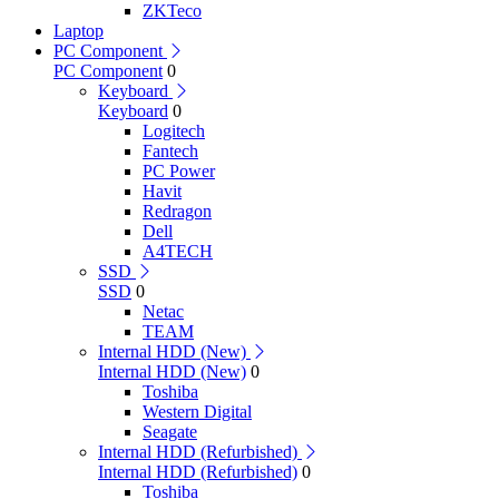
ZKTeco
Laptop
PC Component
PC Component
0
Keyboard
Keyboard
0
Logitech
Fantech
PC Power
Havit
Redragon
Dell
A4TECH
SSD
SSD
0
Netac
TEAM
Internal HDD (New)
Internal HDD (New)
0
Toshiba
Western Digital
Seagate
Internal HDD (Refurbished)
Internal HDD (Refurbished)
0
Toshiba