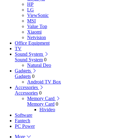
HP
LG
ViewSonic
MSI
Value Top
Xiaomi
Netvision
Office Equipment
TV
Sound System
Sound System
0
Natural Deo
Gadgets
Gadgets
0
Android TV Box
Accessories
Accessories
0
Memory Card
Memory Card
0
Hivideo
Software
Fantech
PC Power
More