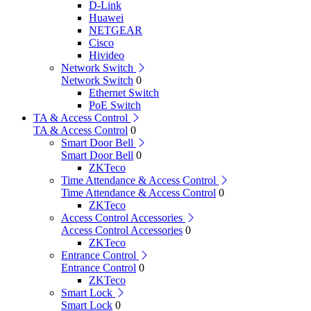
D-Link
Huawei
NETGEAR
Cisco
Hivideo
Network Switch
Network Switch
0
Ethernet Switch
PoE Switch
TA & Access Control
TA & Access Control
0
Smart Door Bell
Smart Door Bell
0
ZKTeco
Time Attendance & Access Control
Time Attendance & Access Control
0
ZKTeco
Access Control Accessories
Access Control Accessories
0
ZKTeco
Entrance Control
Entrance Control
0
ZKTeco
Smart Lock
Smart Lock
0