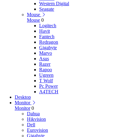
Western Digital
Seagate
Mouse
Mouse
0
Logitech
Havit
Fantech
Redragon
Gigabyte
Marvo
Asus
Razer
Rapoo
Ugreen
T Wolf
Pc Power
A4TECH
Desktop
Monitor
Monitor
0
Dahua
Hikvision
Dell
Eurovision
Gigabyte