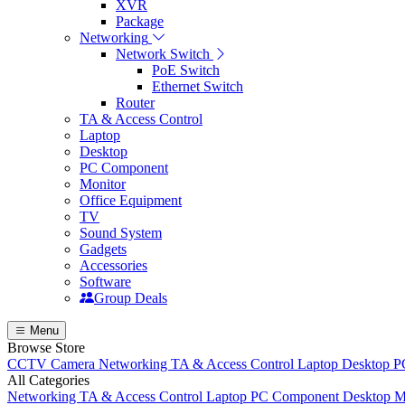
XVR
Package
Networking
Network Switch
PoE Switch
Ethernet Switch
Router
TA & Access Control
Laptop
Desktop
PC Component
Monitor
Office Equipment
TV
Sound System
Gadgets
Accessories
Software
Group Deals
Menu
Browse Store
CCTV Camera
Networking
TA & Access Control
Laptop
Desktop
P
All Categories
Networking
TA & Access Control
Laptop
PC Component
Desktop
M