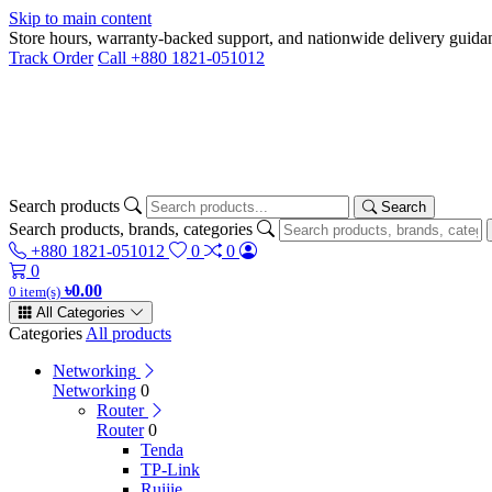
Skip to main content
Store hours, warranty-backed support, and nationwide delivery gui
Track Order
Call +880 1821-051012
Search products
Search
Search products, brands, categories
+880 1821-051012
0
0
0
৳0.00
0 item(s)
All Categories
Categories
All products
Networking
Networking
0
Router
Router
0
Tenda
TP-Link
Ruijie