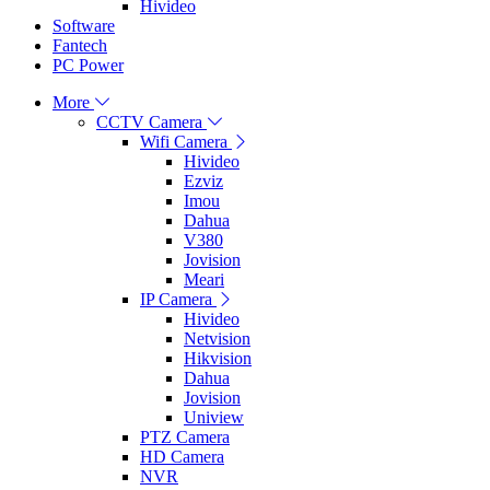
Hivideo
Software
Fantech
PC Power
More
CCTV Camera
Wifi Camera
Hivideo
Ezviz
Imou
Dahua
V380
Jovision
Meari
IP Camera
Hivideo
Netvision
Hikvision
Dahua
Jovision
Uniview
PTZ Camera
HD Camera
NVR