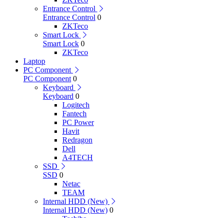
Entrance Control
Entrance Control
0
ZKTeco
Smart Lock
Smart Lock
0
ZKTeco
Laptop
PC Component
PC Component
0
Keyboard
Keyboard
0
Logitech
Fantech
PC Power
Havit
Redragon
Dell
A4TECH
SSD
SSD
0
Netac
TEAM
Internal HDD (New)
Internal HDD (New)
0