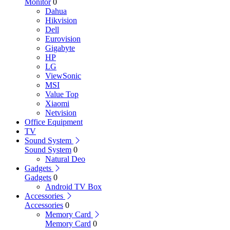
Monitor
0
Dahua
Hikvision
Dell
Eurovision
Gigabyte
HP
LG
ViewSonic
MSI
Value Top
Xiaomi
Netvision
Office Equipment
TV
Sound System
Sound System
0
Natural Deo
Gadgets
Gadgets
0
Android TV Box
Accessories
Accessories
0
Memory Card
Memory Card
0