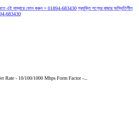
র্কে জানতে এই নাম্বারে ফোন করুন = 01894-683430
প্রযুক্তি পণ্যের বাজার অস্থিতিশীল
 01894-683430
er Rate - 10/100/1000 Mbps Form Factor -...