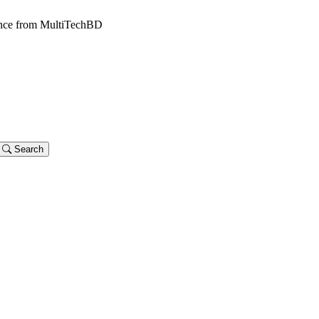
dance from MultiTechBD
Search