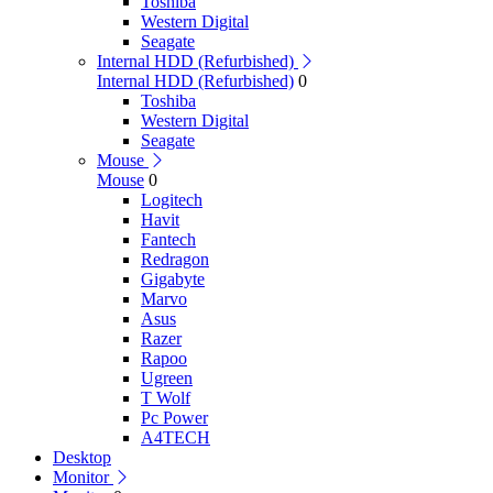
Toshiba
Western Digital
Seagate
Internal HDD (Refurbished)
Internal HDD (Refurbished)
0
Toshiba
Western Digital
Seagate
Mouse
Mouse
0
Logitech
Havit
Fantech
Redragon
Gigabyte
Marvo
Asus
Razer
Rapoo
Ugreen
T Wolf
Pc Power
A4TECH
Desktop
Monitor