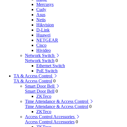
Mercusys
Cudy
Asus
Netis
Hikvision
D-Link
Huawei
NETGEAR
Cisco
Hivideo
Network Switch
Network Switch
0
Ethernet Switch
PoE Switch
TA & Access Control
TA & Access Control
0
Smart Door Bell
Smart Door Bell
0
ZKTeco
Time Attendance & Access Control
Time Attendance & Access Control
0
ZKTeco
Access Control Accessories
Access Control Accessories
0
ZKTeco