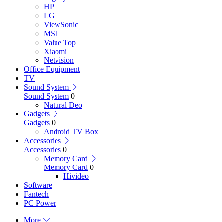
HP
LG
ViewSonic
MSI
Value Top
Xiaomi
Netvision
Office Equipment
TV
Sound System
Sound System
0
Natural Deo
Gadgets
Gadgets
0
Android TV Box
Accessories
Accessories
0
Memory Card
Memory Card
0
Hivideo
Software
Fantech
PC Power
More