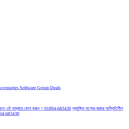
ccessories
Software
Group Deals
র্কে জানতে এই নাম্বারে ফোন করুন = 01894-683430
প্রযুক্তি পণ্যের বাজার অস্থিতিশীল
 01894-683430