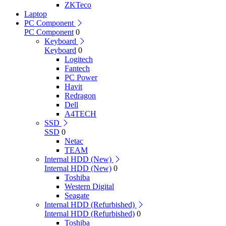
ZKTeco
Laptop
PC Component
PC Component
0
Keyboard
Keyboard
0
Logitech
Fantech
PC Power
Havit
Redragon
Dell
A4TECH
SSD
SSD
0
Netac
TEAM
Internal HDD (New)
Internal HDD (New)
0
Toshiba
Western Digital
Seagate
Internal HDD (Refurbished)
Internal HDD (Refurbished)
0
Toshiba