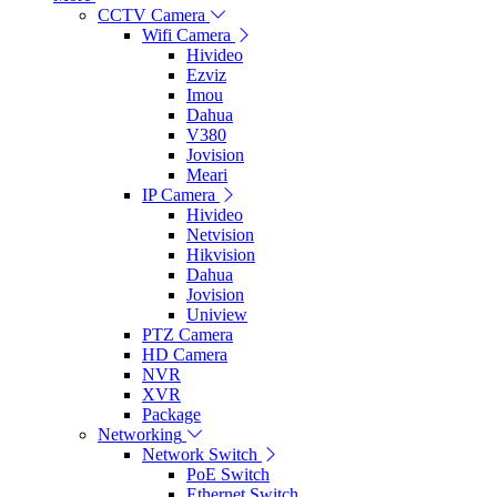
CCTV Camera
Wifi Camera
Hivideo
Ezviz
Imou
Dahua
V380
Jovision
Meari
IP Camera
Hivideo
Netvision
Hikvision
Dahua
Jovision
Uniview
PTZ Camera
HD Camera
NVR
XVR
Package
Networking
Network Switch
PoE Switch
Ethernet Switch